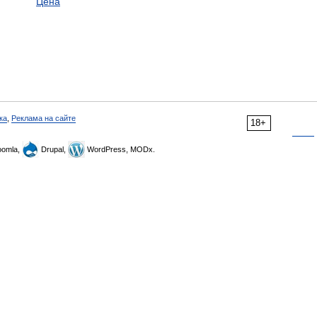
Цена
ка
,
Реклама на сайте
18+
omla,
Drupal,
WordPress, MODx.