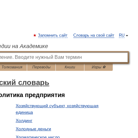
Запомнить сайт
Словарь на свой сайт
RU
едии на Академике
Толкования
Переводы
Книги
Игры ⚽
ский словарь
олитика предприятия
Хозяйствующий субъект, хозяйствующая
единица
Холдинг
Холодные деньги
Хроматическое число