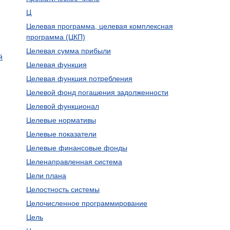
Ц
Целевая программа, целевая комплексная
программа (ЦКП)
Целевая сумма прибыли
й
Целевая функция
Целевая функция потребления
Целевой фонд погашения задолженности
Целевой функционал
Целевые нормативы
Целевые показатели
Целевые финансовые фонды
Целенаправленная система
Цели плана
Целостность системы
Целочисленное программирование
Цель